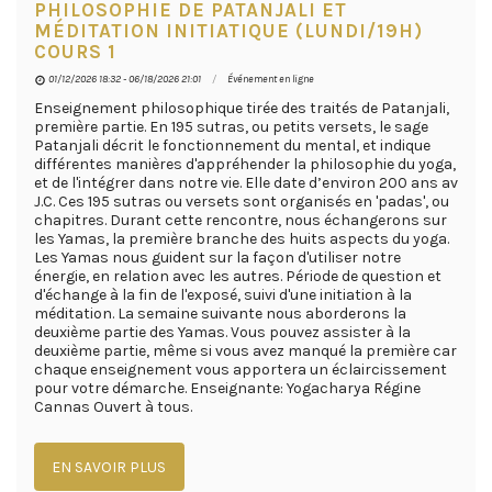
PHILOSOPHIE DE PATANJALI ET
MÉDITATION INITIATIQUE (LUNDI/19H)
COURS 1
01/12/2026 18:32 - 06/18/2026 21:01
Événement en ligne
Enseignement philosophique tirée des traités de Patanjali,
première partie. En 195 sutras, ou petits versets, le sage
Patanjali décrit le fonctionnement du mental, et indique
différentes manières d'appréhender la philosophie du yoga,
et de l'intégrer dans notre vie. Elle date d’environ 200 ans av
J.C. Ces 195 sutras ou versets sont organisés en 'padas', ou
chapitres. Durant cette rencontre, nous échangerons sur
les Yamas, la première branche des huits aspects du yoga.
Les Yamas nous guident sur la façon d'utiliser notre
énergie, en relation avec les autres. Période de question et
d'échange à la fin de l'exposé, suivi d'une initiation à la
méditation. La semaine suivante nous aborderons la
deuxième partie des Yamas. Vous pouvez assister à la
deuxième partie, même si vous avez manqué la première car
chaque enseignement vous apportera un éclaircissement
pour votre démarche. Enseignante: Yogacharya Régine
Cannas Ouvert à tous.
EN SAVOIR PLUS